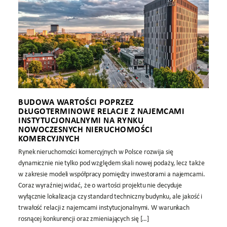
BUDOWA WARTOŚCI POPRZEZ
DŁUGOTERMINOWE RELACJE Z NAJEMCAMI
INSTYTUCJONALNYMI NA RYNKU
NOWOCZESNYCH NIERUCHOMOŚCI
KOMERCYJNYCH
Rynek nieruchomości komercyjnych w Polsce rozwija się
dynamicznie nie tylko pod względem skali nowej podaży, lecz także
w zakresie modeli współpracy pomiędzy inwestorami a najemcami.
Coraz wyraźniej widać, że o wartości projektu nie decyduje
wyłącznie lokalizacja czy standard techniczny budynku, ale jakość i
trwałość relacji z najemcami instytucjonalnymi. W warunkach
rosnącej konkurencji oraz zmieniających się […]