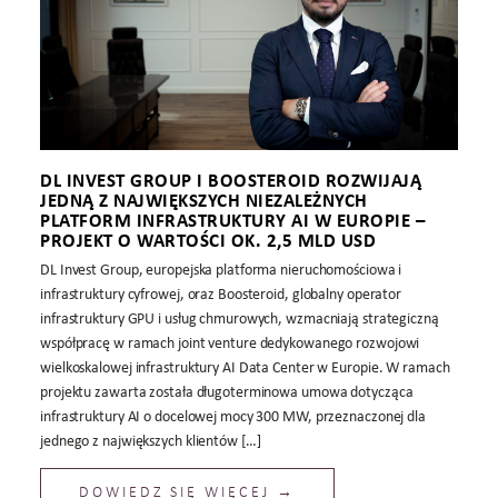
DL INVEST GROUP I BOOSTEROID ROZWIJAJĄ
JEDNĄ Z NAJWIĘKSZYCH NIEZALEŻNYCH
PLATFORM INFRASTRUKTURY AI W EUROPIE –
PROJEKT O WARTOŚCI OK. 2,5 MLD USD
DL Invest Group, europejska platforma nieruchomościowa i
infrastruktury cyfrowej, oraz Boosteroid, globalny operator
infrastruktury GPU i usług chmurowych, wzmacniają strategiczną
współpracę w ramach joint venture dedykowanego rozwojowi
wielkoskalowej infrastruktury AI Data Center w Europie. W ramach
projektu zawarta została długoterminowa umowa dotycząca
infrastruktury AI o docelowej mocy 300 MW, przeznaczonej dla
jednego z największych klientów […]
DOWIEDZ SIĘ WIĘCEJ →