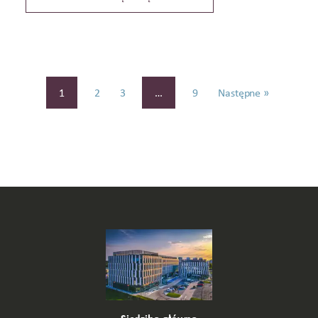
1
2
3
…
9
Następne »
Siedziba główna