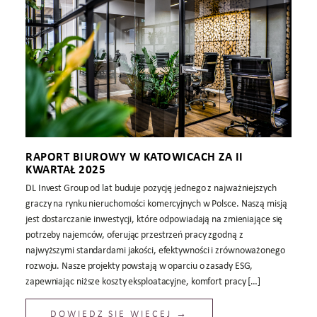
RAPORT BIUROWY W KATOWICACH ZA II
KWARTAŁ 2025
DL Invest Group od lat buduje pozycję jednego z najważniejszych
graczy na rynku nieruchomości komercyjnych w Polsce. Naszą misją
jest dostarczanie inwestycji, które odpowiadają na zmieniające się
potrzeby najemców, oferując przestrzeń pracy zgodną z
najwyższymi standardami jakości, efektywności i zrównoważonego
rozwoju. Nasze projekty powstają w oparciu o zasady ESG,
zapewniając niższe koszty eksploatacyjne, komfort pracy […]
DOWIEDZ SIĘ WIĘCEJ →