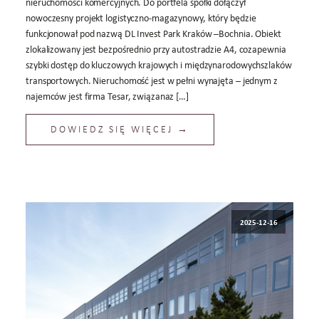
nieruchomości komercyjnych. Do portfela spółki dołączył
nowoczesny projekt logistyczno-magazynowy, który będzie
funkcjonował pod nazwą DL Invest Park Kraków –Bochnia. Obiekt
zlokalizowany jest bezpośrednio przy autostradzie A4, cozapewnia
szybki dostęp do kluczowych krajowych i międzynarodowychszlaków
transportowych. Nieruchomość jest w pełni wynajęta – jednym z
najemców jest firma Tesar, związanaz […]
DOWIEDZ SIĘ WIĘCEJ →
2025-12-16