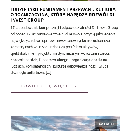
LUDZIE JAKO FUNDAMENT PRZEWAGI. KULTURA
ORGANIZACYJNA, KTÓRA NAPĘDZA ROZWÓJ DL
INVEST GROUP
17 lat budowania kompetencji i odpowiedzialności DL Invest Group
od ponad 17 lat konsekwentnie buduje swoją pozycję jako jeden z
największych deweloperów i inwestorów rynku nieruchomości
komercyjnych w Polsce. Jednak za portfelem aktywów,
spektakularnymi projektami i dynamicznym wzrostem stoi coś
znacznie bardziej fundamentalnego – organizacja oparta na
ludziach, kompetencjach i kulturze odpowiedzialności. Grupa
stworzyła unikatową, […]
DOWIEDZ SIĘ WIĘCEJ →
2026-01-14