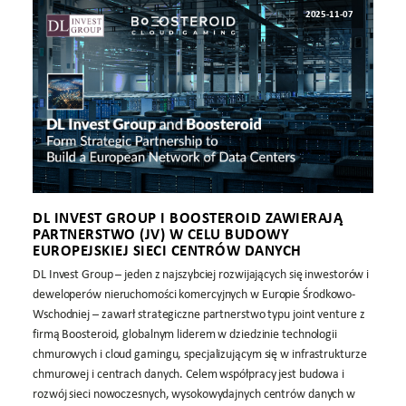
2025-11-07
DL INVEST GROUP I BOOSTEROID ZAWIERAJĄ
PARTNERSTWO (JV) W CELU BUDOWY
EUROPEJSKIEJ SIECI CENTRÓW DANYCH
DL Invest Group – jeden z najszybciej rozwijających się inwestorów i
deweloperów nieruchomości komercyjnych w Europie Środkowo-
Wschodniej – zawarł strategiczne partnerstwo typu joint venture z
firmą Boosteroid, globalnym liderem w dziedzinie technologii
chmurowych i cloud gamingu, specjalizującym się w infrastrukturze
chmurowej i centrach danych. Celem współpracy jest budowa i
rozwój sieci nowoczesnych, wysokowydajnych centrów danych w