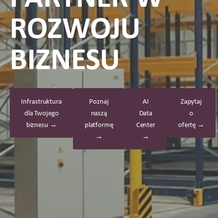
ROZWOJU
BIZNESU
Infrastruktura
Poznaj
AI
Zapytaj
dla Twojego
naszą
Data
o
biznesu →
platformę
Center
ofertę →
→
→