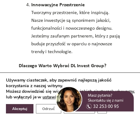
Innowacyjne Przestrzenie
Tworzymy przestrzenie, które inspirują.
Nasze inwestycje są synonimem jakości,
funkcjonalności i nowoczesnego designu.
Jesteśmy zaufanym partnerem, który z pasją
buduje przyszłość w oparciu o najnowsze
trendy i technologie.
Dlaczego Warto Wybrać DL Invest Group?
Doświadczenie i Renoma
: Ponad 20 lat na
Używamy ciasteczek, aby zapewnić najlepszą jakość
rynku to gwarancja naszego profesjonalizmu
korzystania z naszej witryny.
Możesz dowiedzieć się więcej o tym, jakich ciasteczek używamy,
i skuteczności.
lub wyłączyć je w
ustawieniach
.
Indywidualne Podejście
: Każdego klienta
Zamknij panel pow
traktujemy jak partnera, budując trwałe i
Akceptuj
Odrzuć
Ustawienia
korzystne relacje biznesowe.
Zrównoważony Rozwój
: W naszych
projektach łączymy sukces finansowy z