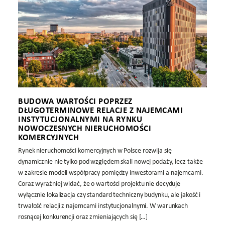
BUDOWA WARTOŚCI POPRZEZ
DŁUGOTERMINOWE RELACJE Z NAJEMCAMI
INSTYTUCJONALNYMI NA RYNKU
NOWOCZESNYCH NIERUCHOMOŚCI
KOMERCYJNYCH
Rynek nieruchomości komercyjnych w Polsce rozwija się
dynamicznie nie tylko pod względem skali nowej podaży, lecz także
w zakresie modeli współpracy pomiędzy inwestorami a najemcami.
Coraz wyraźniej widać, że o wartości projektu nie decyduje
wyłącznie lokalizacja czy standard techniczny budynku, ale jakość i
trwałość relacji z najemcami instytucjonalnymi. W warunkach
rosnącej konkurencji oraz zmieniających się […]