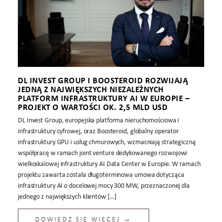
DL INVEST GROUP I BOOSTEROID ROZWIJAJĄ
JEDNĄ Z NAJWIĘKSZYCH NIEZALEŻNYCH
PLATFORM INFRASTRUKTURY AI W EUROPIE –
PROJEKT O WARTOŚCI OK. 2,5 MLD USD
DL Invest Group, europejska platforma nieruchomościowa i
infrastruktury cyfrowej, oraz Boosteroid, globalny operator
infrastruktury GPU i usług chmurowych, wzmacniają strategiczną
współpracę w ramach joint venture dedykowanego rozwojowi
wielkoskalowej infrastruktury AI Data Center w Europie. W ramach
projektu zawarta została długoterminowa umowa dotycząca
infrastruktury AI o docelowej mocy 300 MW, przeznaczonej dla
jednego z największych klientów […]
DOWIEDZ SIĘ WIĘCEJ →