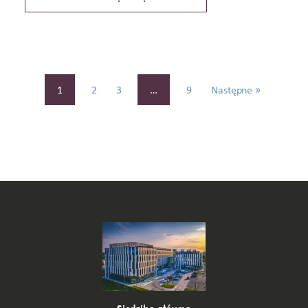
1
2
3
…
9
Następne »
Siedziba główna