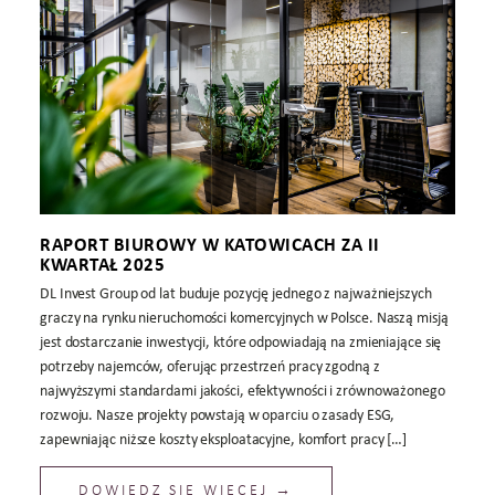
RAPORT BIUROWY W KATOWICACH ZA II
KWARTAŁ 2025
DL Invest Group od lat buduje pozycję jednego z najważniejszych
graczy na rynku nieruchomości komercyjnych w Polsce. Naszą misją
jest dostarczanie inwestycji, które odpowiadają na zmieniające się
potrzeby najemców, oferując przestrzeń pracy zgodną z
najwyższymi standardami jakości, efektywności i zrównoważonego
rozwoju. Nasze projekty powstają w oparciu o zasady ESG,
zapewniając niższe koszty eksploatacyjne, komfort pracy […]
DOWIEDZ SIĘ WIĘCEJ →