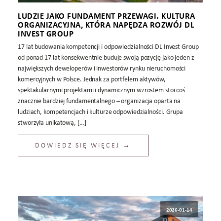
LUDZIE JAKO FUNDAMENT PRZEWAGI. KULTURA
ORGANIZACYJNA, KTÓRA NAPĘDZA ROZWÓJ DL
INVEST GROUP
17 lat budowania kompetencji i odpowiedzialności DL Invest Group
od ponad 17 lat konsekwentnie buduje swoją pozycję jako jeden z
największych deweloperów i inwestorów rynku nieruchomości
komercyjnych w Polsce. Jednak za portfelem aktywów,
spektakularnymi projektami i dynamicznym wzrostem stoi coś
znacznie bardziej fundamentalnego – organizacja oparta na
ludziach, kompetencjach i kulturze odpowiedzialności. Grupa
stworzyła unikatową, […]
DOWIEDZ SIĘ WIĘCEJ →
2026-01-14