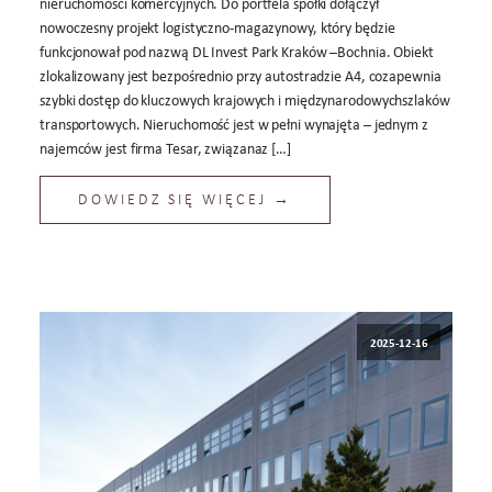
nieruchomości komercyjnych. Do portfela spółki dołączył
nowoczesny projekt logistyczno-magazynowy, który będzie
funkcjonował pod nazwą DL Invest Park Kraków –Bochnia. Obiekt
zlokalizowany jest bezpośrednio przy autostradzie A4, cozapewnia
szybki dostęp do kluczowych krajowych i międzynarodowychszlaków
transportowych. Nieruchomość jest w pełni wynajęta – jednym z
najemców jest firma Tesar, związanaz […]
DOWIEDZ SIĘ WIĘCEJ →
2025-12-16