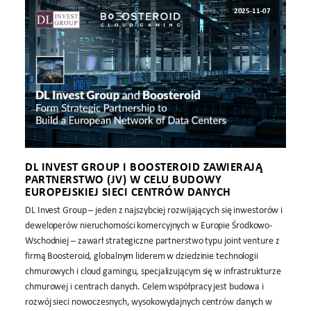
2025-11-07
DL INVEST GROUP I BOOSTEROID ZAWIERAJĄ
PARTNERSTWO (JV) W CELU BUDOWY
EUROPEJSKIEJ SIECI CENTRÓW DANYCH
DL Invest Group – jeden z najszybciej rozwijających się inwestorów i
deweloperów nieruchomości komercyjnych w Europie Środkowo-
Wschodniej – zawarł strategiczne partnerstwo typu joint venture z
firmą Boosteroid, globalnym liderem w dziedzinie technologii
chmurowych i cloud gamingu, specjalizującym się w infrastrukturze
chmurowej i centrach danych. Celem współpracy jest budowa i
rozwój sieci nowoczesnych, wysokowydajnych centrów danych w