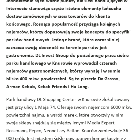
Jednocześnie są to ważne punkty dla sieci handlujących w
Internecie stanowiąc często istotne elementy łańcucha
dostaw zamówionych w sieci towarów do klienta
końcowego. Rosnąca popularność przyciąga kolejnych
najemców, którzy dopasowują swoje koncepty do specyfiki
parków handlowych. Jedną z branż, która coraz silniej
zaznacza swoją obecność na terenie parków jest
gastronomia. DL Invest Group do posiadanego przez siebie
parku handlowego w Knurowie wprowadził czterech
najemców gastronomicznych, którzy wynajęli w sumie
blisko 400 mkw. powierzchni.
Są to pizzeria Da Grasso,
Arman Kebab, Kebab Friends i Ha Long.
Park handlowy DL Shopping Center w Knurowie zlokalizowany
jest przy ulicy 1 Maja 74. Oferuje swoim najemcom 6000 mkw.
powierzchni najmu, a wśród marek, które otworzyły w nim
swoje sklepy znajdują się między innymi Media Expert,
Rossmann, Pepco, Neonet czy Action. Knurów zamieszkuje 36
000 osób. Jest miastem ściśle powiązanym komunikacyjnie z