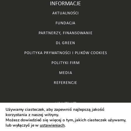
INFORMACJE
AKTUALNOŚCI
FUNDACJA
PARTNERZY, FINANSOWANIE
DL GREEN
POLITYKA PRYWATNOŚCI I PLIKÓW COOKIES
POLITYKI FIRM
MEDIA
REFERENCJE
KONTAKT
Używamy ciasteczek, aby zapewnić najlepszą jakość
BIURO@DLINVEST.PL
korzystania z naszej witryny.
Możesz dowiedzieć się więcej o tym, jakich ciasteczek używamy,
+48 32 253 00 95
lub wyłączyć je w
ustawieniach
.