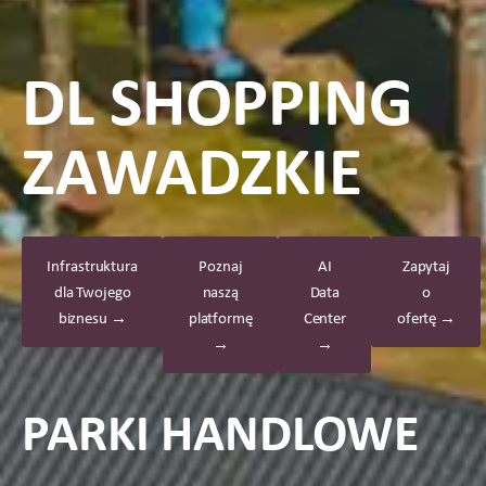
DL SHOPPING
ZAWADZKIE
Infrastruktura
Poznaj
AI
Zapytaj
dla Twojego
naszą
Data
o
biznesu →
platformę
Center
ofertę →
→
→
PARKI HANDLOWE