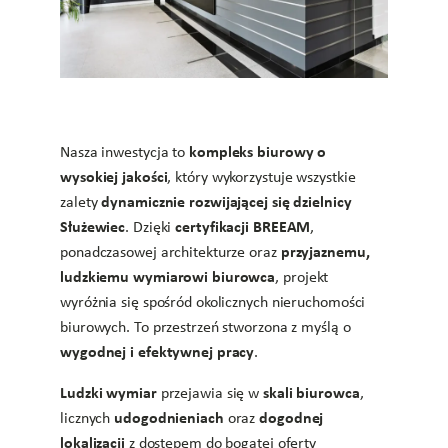
kompleks biurowy o
Nasza inwestycja to
wysokiej jakości
, który wykorzystuje wszystkie
dynamicznie rozwijającej się dzielnicy
zalety
Służewiec
certyfikacji BREEAM
. Dzięki
,
przyjaznemu,
ponadczasowej architekturze oraz
ludzkiemu wymiarowi biurowca
, projekt
wyróżnia się spośród okolicznych nieruchomości
biurowych. To przestrzeń stworzona z myślą o
wygodnej i efektywnej pracy
.
Ludzki wymiar
skali biurowca
przejawia się w
,
udogodnieniach
dogodnej
licznych
oraz
lokalizacji
z dostępem do bogatej oferty