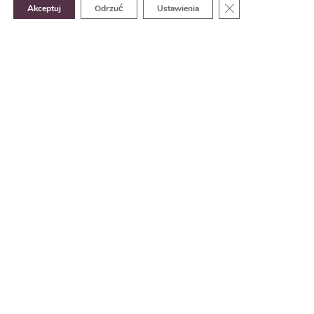
Zamknij panel pow
Akceptuj
Odrzuć
Ustawienia