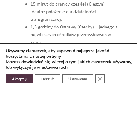
15 minut do granicy czeskiej (Cieszyn) –
idealne położenie dla działalności
transgranicznej.
1,5 godziny do Ostrawy (Czechy) – jednego z
największych ośrodków przemysłowych w
kraju.
20 minut do węzła autostradowego A1,
Używamy ciasteczek, aby zapewnić najlepszą jakość
korzystania z naszej witryny.
części kluczowego korytarza północ-południe
Możesz dowiedzieć się więcej o tym, jakich ciasteczek używamy,
łączącego Trójmiasto – Łódź – Katowice –
lub wyłączyć je w
ustawieniach
.
Czechy.
Zamknij panel pow
Akceptuj
Odrzuć
Ustawienia
1 godzina do międzynarodowego lotniska w
Katowicach (KTW) – obsługującego transport
lotniczy towarów i podróże służbowe.
1 godzina do międzynarodowego lotniska
Kraków-Balice (KRK) – zapewniającego
dalszą łączność międzynarodową.