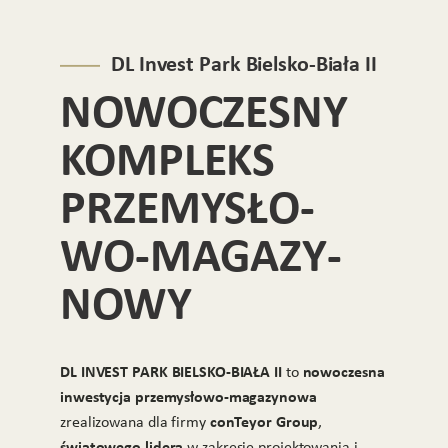
DL Invest Park Bielsko-Biała II
NO­WO­CZES­NY
KOM­PLEKS
PRZE­MY­SŁO­
WO-MA­GA­ZY­
NO­WY
DL INVEST PARK BIELSKO-BIAŁA II
nowoczesna
to
inwestycja przemysłowo-magazynowa
conTeyor Group
zrealizowana dla firmy
,
światowego lidera
w zakresie projektowania i