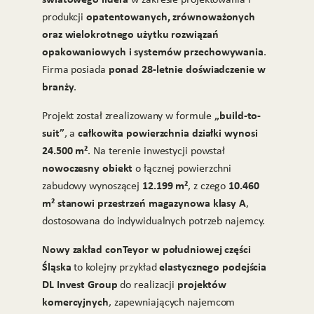
opatentowanych, zrównoważonych
produkcji
oraz wielokrotnego użytku rozwiązań
opakowaniowych i systemów przechowywania
.
ponad 28-letnie doświadczenie w
Firma posiada
branży
.
„build-to-
Projekt został zrealizowany w formule
suit”
całkowita powierzchnia działki wynosi
, a
24.500 m²
. Na terenie inwestycji powstał
nowoczesny obiekt
o łącznej powierzchni
12.199 m²
10.460
zabudowy wynoszącej
, z czego
m² stanowi przestrzeń magazynowa klasy A
,
dostosowana do indywidualnych potrzeb najemcy.
Nowy zakład conTeyor w południowej części
Śląska
elastycznego podejścia
to kolejny przykład
DL Invest Group
projektów
do realizacji
komercyjnych
, zapewniających najemcom