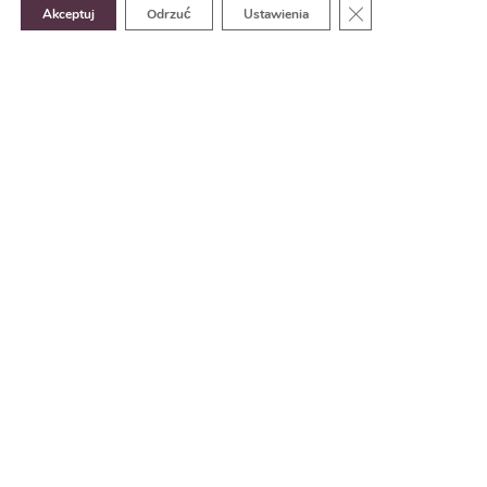
Zamknij panel pow
Akceptuj
Odrzuć
Ustawienia