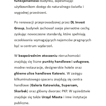
funkcjonalności
budynku, zapewniając
użytkownikom dostęp do naturalnego światła i
wygodnej przestrzeni.
DL Invest
Po renowacji przeprowadzonej przez
Group
, budynek zachował swoje pierwotne cechy,
zyskując nowoczesne standardy, które spełniają
oczekiwania wymagających najemców pragnących
być w centrum wydarzeń.
bezpośrednim otoczeniu
W
nieruchomości
punkty handlowe i usługowe
znajdują się liczne
,
modne restauracje, designerskie hotele oraz
główne ulice handlowe Katowic
. W zasięgu
kilkuminutowego spaceru znajdują się centra
Galeria Katowicka, Supersam,
handlowe (
Skarbek
) oraz główny dworzec PKP. W sąsiedztwie
Urząd Miasta
znajduje się także
i inne instytucje
publiczne.